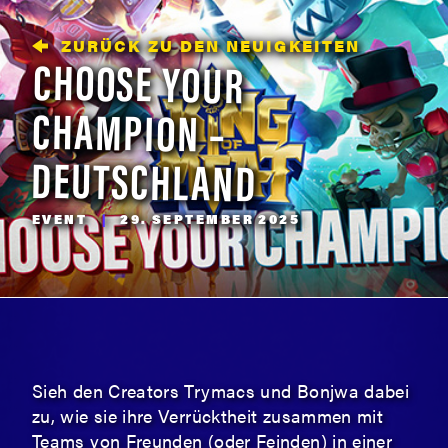
ZURÜCK ZU DEN NEUIGKEITEN
CHOOSE YOUR
CHAMPION –
DEUTSCHLAND
EVENT
|
29. SEPTEMBER 2025
Sieh den Creators Trymacs und Bonjwa dabei
zu, wie sie ihre Verrücktheit zusammen mit
Teams von Freunden (oder Feinden) in einer