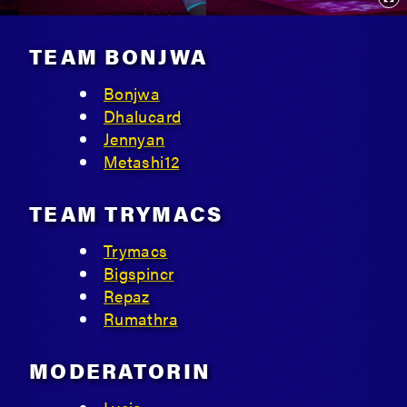
TEAM BONJWA
Bonjwa
Dhalucard
Jennyan
Metashi12
TEAM TRYMACS
Trymacs
Bigspincr
Repaz
Rumathra
MODERATORIN