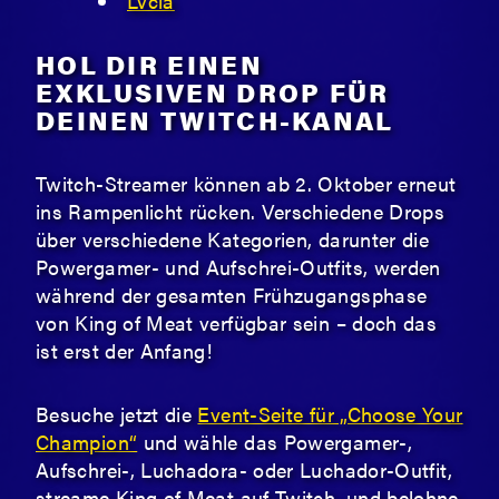
Lvcia
HOL DIR EINEN
EXKLUSIVEN DROP FÜR
DEINEN TWITCH-KANAL
Twitch-Streamer können ab 2. Oktober erneut
ins Rampenlicht rücken. Verschiedene Drops
über verschiedene Kategorien, darunter die
Powergamer- und Aufschrei-Outfits, werden
während der gesamten Frühzugangsphase
von King of Meat verfügbar sein – doch das
ist erst der Anfang!
Besuche jetzt die
Event-Seite für „Choose Your
Champion“
und wähle das Powergamer-,
Aufschrei-, Luchadora- oder Luchador-Outfit,
streame King of Meat auf Twitch, und belohne