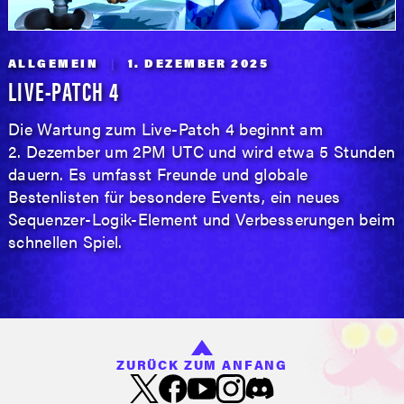
ALLGEMEIN
1. DEZEMBER 2025
LIVE-PATCH 4
Die Wartung zum Live-Patch 4 beginnt am
2. Dezember um 2PM UTC und wird etwa 5 Stunden
dauern. Es umfasst Freunde und globale
Bestenlisten für besondere Events, ein neues
Sequenzer-Logik-Element und Verbesserungen beim
schnellen Spiel.
ZURÜCK ZUM ANFANG