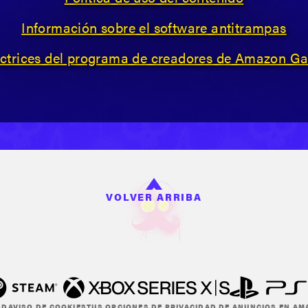
Información sobre el software antitrampas
ectrices del programa de creadores de Amazon G
VOLVER ARRIBA
AD
AVISO DE COOKIES
TUS OPCIONES DE PRIVACIDAD DE ANUNCIOS EN A