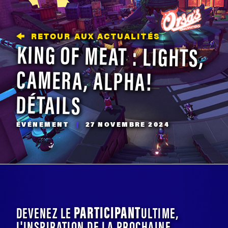
RETOUR AUX ACTUALITÉS
KING OF MEAT : LIGHTS,
CAMERA, ALPHA!
DÉTAILS
ÉVÉNEMENT
|
27 NOVEMBRE 2024
PARTICIPANT
DEVENEZ LE
ULTIME,
L'INSPIRATION DE LA PROCHAINE