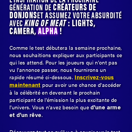
CRÉATEURS DE
GÉNÉRATION DE
DONJONS
ET ASSUMEZ VOTRE ABSURDITÉ
KING OF MEAT
: LIGHTS,
AVEC
CAMERA,
ALPHA
!
Comme le test débutera la semaine prochaine,
nous souhaitions expliquer aux participants ce
qui les attend. Pour les joueurs qui n'ont pas
vu l'annonce passer, nous fournirons un
Inscrivez-vous
rapide résumé ci-dessous.
maintenant
pour avoir une chance d'accéder
à la célébrité en devenant le prochain
participant de l'émission la plus excitante de
d'une arme
l'univers. Vous n'avez besoin que
et d'un rêve
.
Découvrez tout ce qu'il y a à savoir sur le test