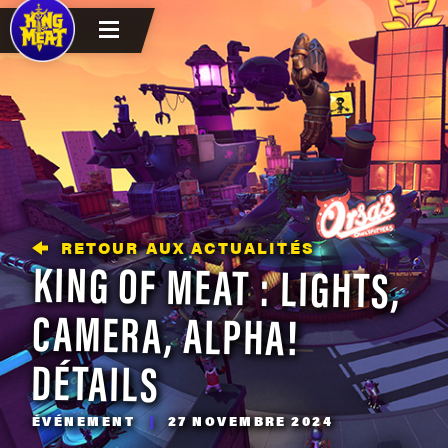
RETOUR AUX ACTUALITÉS
KING OF MEAT : LIGHTS,
CAMERA, ALPHA!
DÉTAILS
ÉVÉNEMENT
|
27 NOVEMBRE 2024