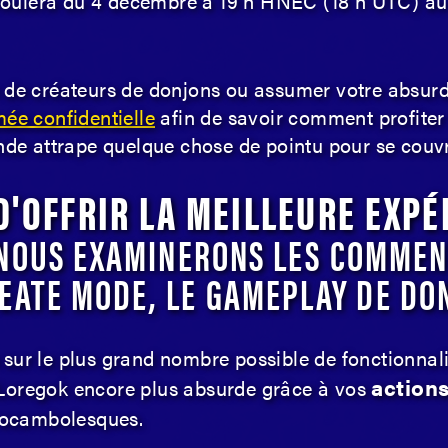
éroulera du 4 décembre à 19 h HNEC (18 h UTC) 
 de créateurs de donjons ou assumer votre absurdi
mée confidentielle
afin de savoir comment profiter
onde attrape quelque chose de pointu pour se couvri
D'OFFRIR LA MEILLEURE EXPÉ
NOUS EXAMINERONS LES COMMEN
EATE MODE, LE GAMEPLAY DE DON
sur le plus grand nombre possible de fonctionnali
action
 Loregok encore plus absurde grâce à vos
ocambolesques.