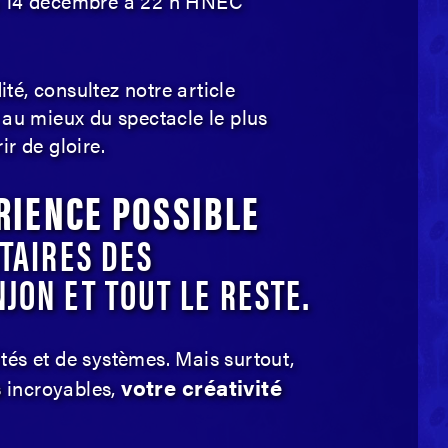
au 14 décembre à 22 h HNEC
té, consultez notre article
 au mieux du spectacle le plus
r de gloire.
RIENCE POSSIBLE
TAIRES DES
JON ET TOUT LE RESTE.
tés et de systèmes. Mais surtout,
s
votre créativité
incroyables,