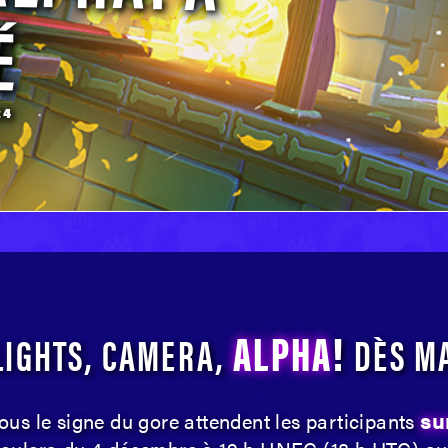
É
24
ALPHA
!
LIGHTS, CAMERA,
DÈS MA
su
 sous le signe du gore attendent les participants